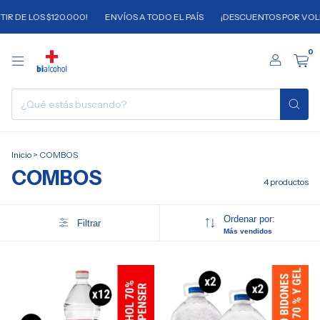
 LOS $120.000!
ENVÍOS A TODO EL PAÍS
¡DESCUENTOS POR VOLUMEN 
0
Inicio
>
COMBOS
COMBOS
4 productos
Ordenar por:
Filtrar
Más vendidos