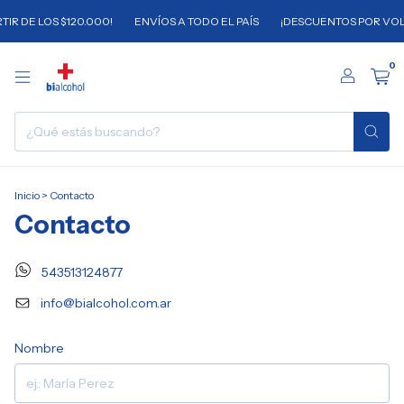
E LOS $120.000!
ENVÍOS A TODO EL PAÍS
¡DESCUENTOS POR VOLUMEN 
0
Inicio
>
Contacto
Contacto
543513124877
info@bialcohol.com.ar
Nombre