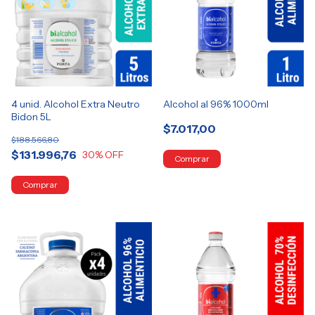
Alcohol al 96% 1000ml
4 unid. Alcohol Extra Neutro
Bidon 5L
$7.017,00
$188.566,80
$131.996,76
30
% OFF