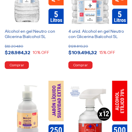
Alcohol en gel Neutro con
4 unid. Alcohol en gel Neutro
Glicerina Bialcohol 5L
con Glicerina Bialcohol 5L
$32.204,80
$128.819,20
$28.984,32
$109.496,32
10
% OFF
15
% OFF