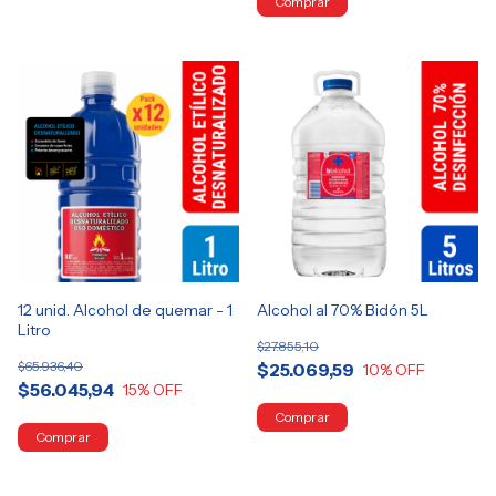
12 unid. Alcohol de quemar - 1
Alcohol al 70% Bidón 5L
Litro
$27.855,10
$65.936,40
$25.069,59
10
% OFF
$56.045,94
15
% OFF