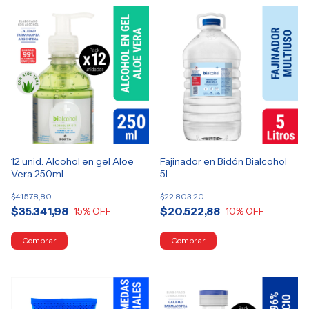
12 unid. Alcohol en gel Aloe
Fajinador en Bidón Bialcohol
Vera 250ml
5L
$41.578,80
$22.803,20
$35.341,98
$20.522,88
15
% OFF
10
% OFF