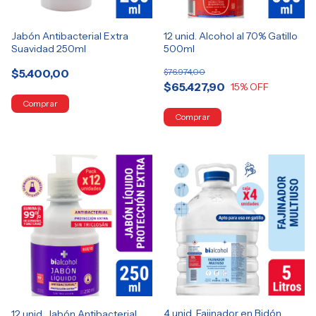
Jabón Antibacterial Extra
12 unid. Alcohol al 70% Gatillo
Suavidad 250ml
500ml
$5.400,00
$76.974,00
$65.427,90
15
% OFF
4 unid. Fajinador en Bidón
12 unid. Jabón Antibacterial