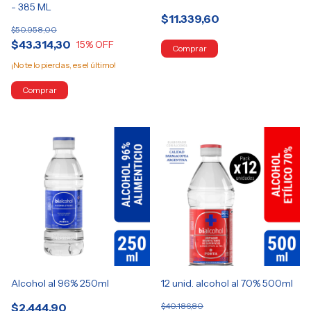
- 385 ML
$11.339,60
$50.958,00
$43.314,30
15
% OFF
¡No te lo pierdas, es el último!
Alcohol al 96% 250ml
12 unid. alcohol al 70% 500ml
$2.444,90
$40.186,80