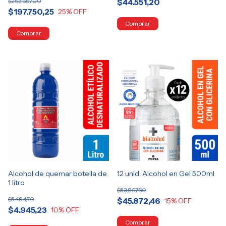
$263.667,00
$44.551,20
$197.750,25
25
% OFF
Alcohol de quemar botella de
12 unid. Alcohol en Gel 500ml
1 litro
$53.967,60
$5.494,70
$45.872,46
15
% OFF
$4.945,23
10
% OFF