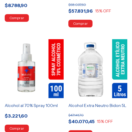
$8.788,90
$68.037,60
$57.831,96
15
% OFF
Alcohol al 70% Spray 100ml
Alcohol Extra Neutro Bidon 5L
$3.221,60
$47.141,70
$40.070,45
15
% OFF