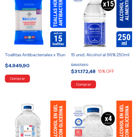
Toallitas Antibacteriales x 15un
15 unid. Alcohol al 96% 250ml
$4.949,90
$36.673,50
$31.172,48
15
% OFF