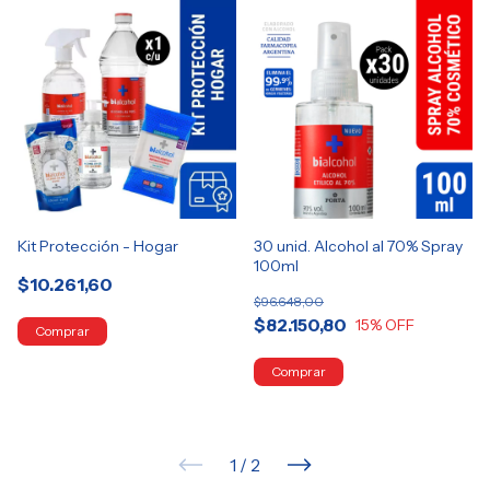
Kit Protección - Hogar
30 unid. Alcohol al 70% Spray
100ml
$10.261,60
$96.648,00
$82.150,80
15
% OFF
1
/
2