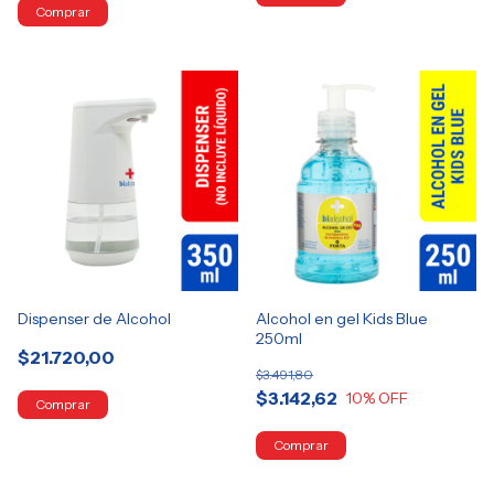
Dispenser de Alcohol
Alcohol en gel Kids Blue
250ml
$21.720,00
$3.491,80
$3.142,62
10
% OFF