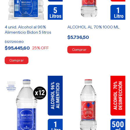
4 unid. Alcohol al 96%
ALCOHOL AL 70% 1000 ML
Alimenticio Bidon 5 litros
$5.736,50
$127.260,80
$95.445,60
25
% OFF