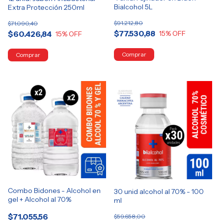
Bialcohol 5L
Extra Protección 250ml
$91.212,80
$71.090,40
$77.530,88
$60.426,84
15
% OFF
15
% OFF
Combo Bidones - Alcohol en
30 unid alcohol al 70% - 100
gel + Alcohol al 70%
ml
$71.055,56
$59.658,00