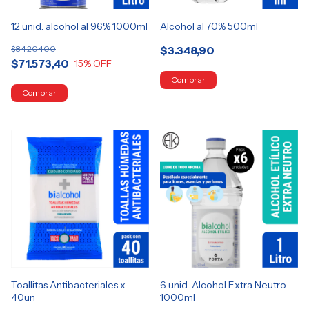
12 unid. alcohol al 96% 1000ml
Alcohol al 70% 500ml
$84.204,00
$3.348,90
$71.573,40
15
% OFF
Toallitas Antibacteriales x
6 unid. Alcohol Extra Neutro
40un
1000ml