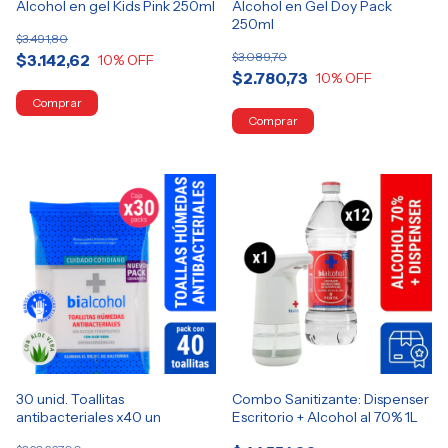
Alcohol en gel Kids Pink 250ml
Alcohol en Gel Doy Pack
250ml
$3.491,80
$3.089,70
$3.142,62
10
% OFF
$2.780,73
10
% OFF
30 unid. Toallitas
Combo Sanitizante: Dispenser
antibacteriales x40 un
Escritorio + Alcohol al 70% 1L