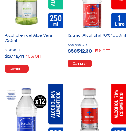
Alcohol en gel Aloe Vera
12 unid. Alcohol al 70% 1000ml
250ml
$68.838,00
$3.464,90
$58.512,30
15
% OFF
$3.118,41
10
% OFF