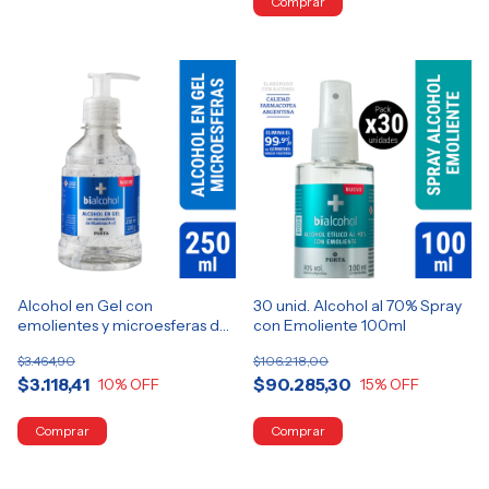
Alcohol en Gel con
30 unid. Alcohol al 70% Spray
emolientes y microesferas de
con Emoliente 100ml
vitaminas A y E
$3.464,90
$106.218,00
$3.118,41
$90.285,30
10
% OFF
15
% OFF