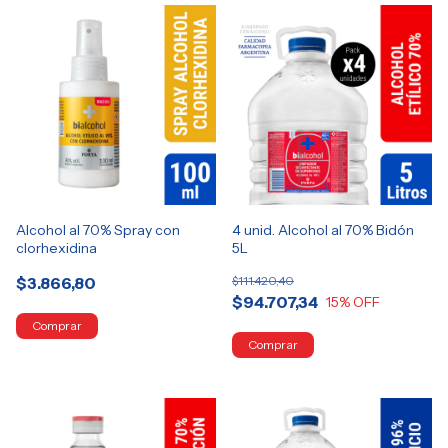
Alcohol al 70% Spray con
4 unid. Alcohol al 70% Bidón
clorhexidina
5L
$3.866,80
$111.420,40
$94.707,34
15
% OFF