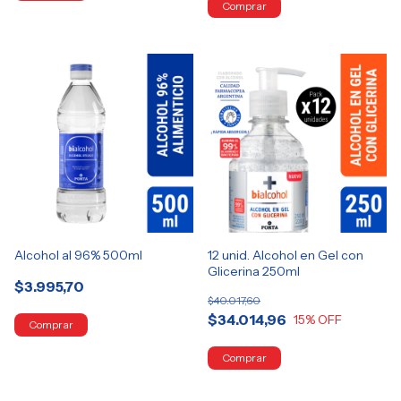
Alcohol al 96% 500ml
12 unid. Alcohol en Gel con
Glicerina 250ml
$3.995,70
$40.017,60
$34.014,96
15
% OFF